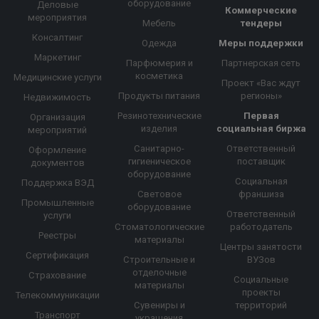
оборудование
Деловые
Коммерческие
мероприятия
Мебель
тендеры
Консалтинг
Одежда
Меры поддержки
Маркетинг
Парфюмерия и
Партнерская сеть
косметика
Медицинские услуги
Проект «Вас ждут
Продукты питания
регионы»
Недвижимость
Резинотехнические
Первая
Организация
изделия
социальная биржа
мероприятий
Санитарно-
Ответственный
Оформление
гигиеническое
поставщик
документов
оборудование
Социальная
Поддержка ВЭД
Световое
франшиза
Промышленные
оборудование
Ответственный
услуги
Стоматологические
работодатель
Реестры
материалы
Центры занятости
Сертификация
Строительные и
ВУЗов
отделочные
Страхование
Социальные
материалы
проекты
Телекоммуникации
Сувениры и
территорий
Транспорт
украшения