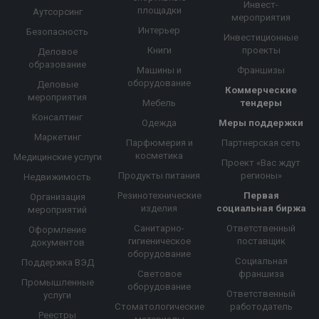
Инвест-
площадки
Аутсорсинг
мероприятия
Интерьер
Безопасность
Инвестиционные
Книги
проекты
Деловое
образование
Машины и
Франшизы
оборудование
Деловые
Коммерческие
мероприятия
Мебель
тендеры
Консалтинг
Одежда
Меры поддержки
Маркетинг
Парфюмерия и
Партнерская сеть
косметика
Медицинские услуги
Проект «Вас ждут
Продукты питания
регионы»
Недвижимость
Резинотехнические
Первая
Организация
изделия
социальная биржа
мероприятий
Санитарно-
Ответственный
Оформление
гигиеническое
поставщик
документов
оборудование
Социальная
Поддержка ВЭД
Световое
франшиза
Промышленные
оборудование
Ответственный
услуги
Стоматологические
работодатель
Реестры