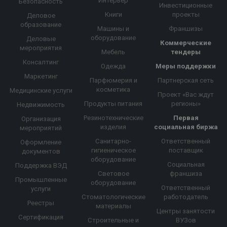
Интерьер
Безопасность
Инвестиционные
Книги
проекты
Деловое
образование
Машины и
Франшизы
оборудование
Деловые
Коммерческие
мероприятия
Мебель
тендеры
Консалтинг
Одежда
Меры поддержки
Маркетинг
Парфюмерия и
Партнерская сеть
косметика
Медицинские услуги
Проект «Вас ждут
Продукты питания
регионы»
Недвижимость
Резинотехнические
Первая
Организация
изделия
социальная биржа
мероприятий
Санитарно-
Ответственный
Оформление
гигиеническое
поставщик
документов
оборудование
Социальная
Поддержка ВЭД
Световое
франшиза
Промышленные
оборудование
Ответственный
услуги
Стоматологические
работодатель
Реестры
материалы
Центры занятости
Сертификация
Строительные и
ВУЗов