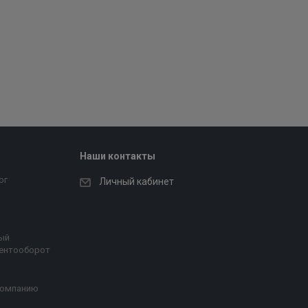
Наши контакты
ог
Личный кабинет
ый
ентооборот
компанию