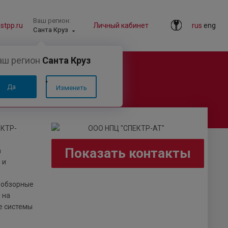
Ваш регион:
tpp.ru
Личный кабинет
rus
eng
Санта Круз
аш регион
Санта Круз
Да
Изменить
ЕКТР-
Показать контакты
а
 и
 обзорные
 на
е системы