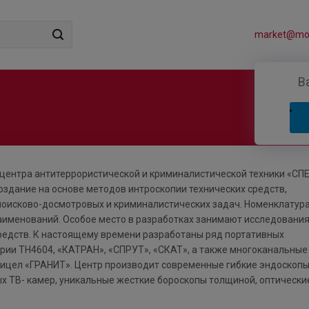
market@mos
В
центра антитеррористической и криминалистической техники «СП
оздание на основе методов интроскопии технических средств,
поисково-досмотровых и криминалистических задач. Номенклатур
аименований. Особое место в разработках занимают исследования
едств. К настоящему времени разработаны ряд портативных
ии ТН4604, «КАТРАН», «СПРУТ», «СКАТ», а также многоканальные
рицел «ГРАНИТ». Центр производит современные гибкие эндоскопы
х ТВ- камер, уникальные жесткие бороскопы толщиной, оптически