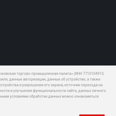
Московская торгово-промышленная палата» (ИНН 7710104913,
иля, данные авторизации, данные об устройстве, а также
устройства и разрешения его экрана; источник перехода на
обности и улучшения функциональности сайта, данных личного
новными условиями обработки данных можно ознакомиться