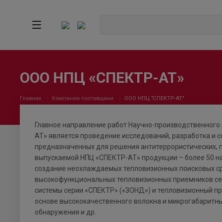
ООО НПЦ «СПЕКТР-АТ»
Главная
Компании поставщики
ООО НПЦ "СПЕКТР-АТ"
Главное направление работ Научно-производственного 
АТ» является проведение исследований, разработка и с
предназначенных для решения антитеррористических, 
выпускаемой НПЦ «СПЕКТР-АТ» продукции – более 50 н
создание неохлаждаемых тепловизионных поисковых ср
высокофункциональных тепловизионных приемников сер
системы серии «СПЕКТР» («ЗОНД») и тепловизионный п
основе высококачественного волокна и микрогабаритны
обнаружения и др.