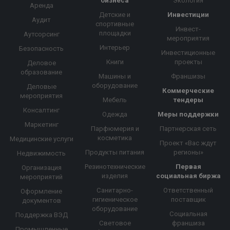
бизнеса
Экология
Аренда
Детские и
Инвестиции
Аудит
спортивные
Инвест-
площадки
Аутсорсинг
мероприятия
Интерьер
Безопасность
Инвестиционные
Книги
проекты
Деловое
образование
Машины и
Франшизы
оборудование
Деловые
Коммерческие
мероприятия
Мебель
тендеры
Консалтинг
Одежда
Меры поддержки
Маркетинг
Парфюмерия и
Партнерская сеть
косметика
Медицинские услуги
Проект «Вас ждут
Продукты питания
регионы»
Недвижимость
Резинотехнические
Первая
Организация
изделия
социальная биржа
мероприятий
Санитарно-
Ответственный
Оформление
гигиеническое
поставщик
документов
оборудование
Социальная
Поддержка ВЭД
Световое
франшиза
Промышленные