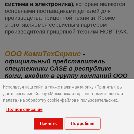
система и электроника),
которые являются
основными поставщиками деталей для
производствa прицепной техники. Кроме
этого, являемся сервисным партером
производителя прицепной техники НОВТРАК.
ООО КомиТехСервис
-
официальный представитель
спецтехники CASE в республике
Коми, входит в группу компаний ООО
«НПП Леспромсервис».
Используя наш сайт, а также нажимая кнопку «Принять», вы
даете согласие Союзу «Московская торгово-промышленная
палата» на обработку cookie-файлов и пользовательских
данных...
Полное описание
Это новый проект, в рамках которого,
Принять
Подробнее
совместно с одним из ведущих мировых