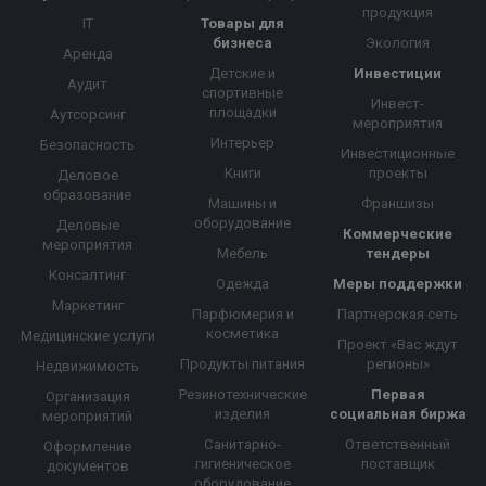
продукция
IT
Товары для
бизнеса
Экология
Аренда
Детские и
Инвестиции
Аудит
спортивные
Инвест-
площадки
Аутсорсинг
мероприятия
Интерьер
Безопасность
Инвестиционные
Книги
проекты
Деловое
образование
Машины и
Франшизы
оборудование
Деловые
Коммерческие
мероприятия
Мебель
тендеры
Консалтинг
Одежда
Меры поддержки
Маркетинг
Парфюмерия и
Партнерская сеть
косметика
Медицинские услуги
Проект «Вас ждут
Продукты питания
регионы»
Недвижимость
Резинотехнические
Первая
Организация
изделия
социальная биржа
мероприятий
Санитарно-
Ответственный
Оформление
гигиеническое
поставщик
документов
оборудование