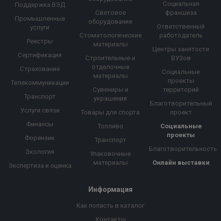
Социальная
Поддержка ВЭД
Световое
франшиза
Промышленные
оборудование
Ответственный
услуги
Стоматологические
работодатель
Реестры
материалы
Центры занятости
Сертификация
Строительные и
ВУЗов
отделочные
Страхование
Социальные
материалы
проекты
Телекоммуникации
Сувениры и
территорий
Транспорт
украшения
Благотворительный
Услуги связи
Товары для спорта
проект
Финансы
Топливо
Социальные
проекты
Форензик
Транспорт
Благотворительность
Экология
Упаковочные
материалы
Онлайн выставки
Экспертиза и оценка
Информация
Как попасть в каталог
Контакты