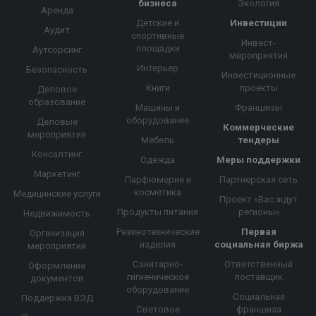
бизнеса
Экология
Аренда
Детские и
Инвестиции
Аудит
спортивные
Инвест-
площадки
Аутсорсинг
мероприятия
Интерьер
Безопасность
Инвестиционные
Книги
проекты
Деловое
образование
Машины и
Франшизы
оборудование
Деловые
Коммерческие
мероприятия
Мебель
тендеры
Консалтинг
Одежда
Меры поддержки
Маркетинг
Парфюмерия и
Партнерская сеть
косметика
Медицинские услуги
Проект «Вас ждут
Продукты питания
регионы»
Недвижимость
Резинотехнические
Первая
Организация
изделия
социальная биржа
мероприятий
Санитарно-
Ответственный
Оформление
гигиеническое
поставщик
документов
оборудование
Социальная
Поддержка ВЭД
Световое
франшиза