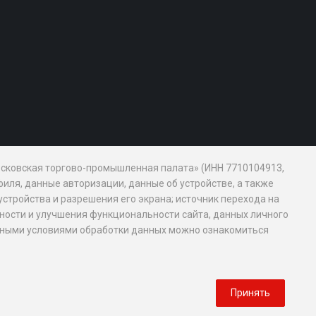
Московская торгово-промышленная палата» (ИНН 7710104913,
иля, данные авторизации, данные об устройстве, а также
устройства и разрешения его экрана; источник перехода на
обности и улучшения функциональности сайта, данных личного
новными условиями обработки данных можно ознакомиться
Принять