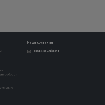
Наши контакты
ог
Личный кабинет
ый
ентооборот
компанию