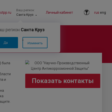
Ваш регион:
tpp.ru
Личный кабинет
rus
eng
Санта Круз
аш регион
Санта Круз
й Защиты»
Да
Изменить
) была
бласти
Показать контакты
ла и
 на
жа
ащите.