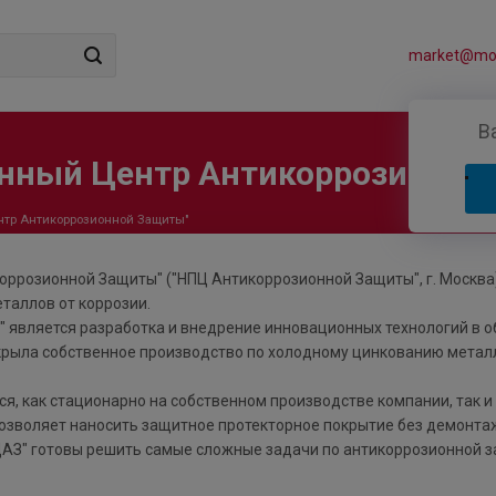
market@mos
В
енный Центр Антикоррозионно
нтр Антикоррозионной Защиты"
ррозионной Защиты" ("НПЦ Антикоррозионной Защиты", г. Москва
таллов от коррозии.
 является разработка и внедрение инновационных технологий в о
ткрыла собственное производство по холодному цинкованию метал
, как стационарно на собственном производстве компании, так и
позволяет наносить защитное протекторное покрытие без демонта
АЗ" готовы решить самые сложные задачи по антикоррозионной з