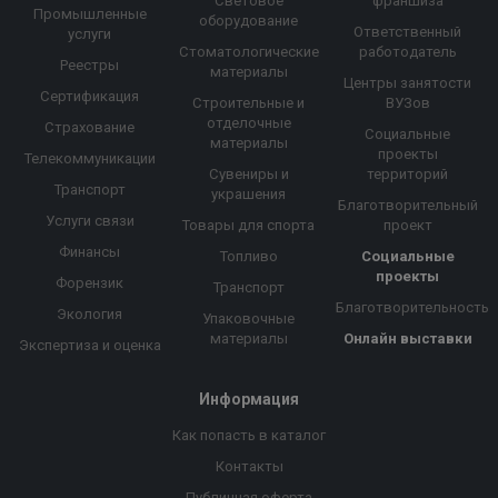
Световое
франшиза
Промышленные
оборудование
Ответственный
услуги
Стоматологические
работодатель
Реестры
материалы
Центры занятости
Сертификация
Строительные и
ВУЗов
отделочные
Страхование
Социальные
материалы
проекты
Телекоммуникации
Сувениры и
территорий
Транспорт
украшения
Благотворительный
Услуги связи
Товары для спорта
проект
Финансы
Топливо
Социальные
проекты
Форензик
Транспорт
Благотворительность
Экология
Упаковочные
материалы
Онлайн выставки
Экспертиза и оценка
Информация
Как попасть в каталог
Контакты
Публичная оферта