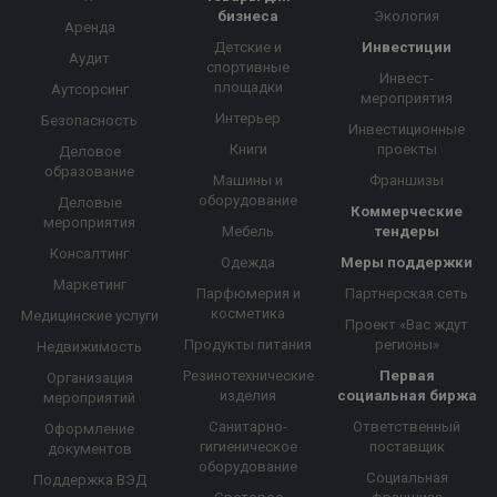
бизнеса
Экология
Аренда
Детские и
Инвестиции
Аудит
спортивные
Инвест-
площадки
Аутсорсинг
мероприятия
Интерьер
Безопасность
Инвестиционные
Книги
проекты
Деловое
образование
Машины и
Франшизы
оборудование
Деловые
Коммерческие
мероприятия
Мебель
тендеры
Консалтинг
Одежда
Меры поддержки
Маркетинг
Парфюмерия и
Партнерская сеть
косметика
Медицинские услуги
Проект «Вас ждут
Продукты питания
регионы»
Недвижимость
Резинотехнические
Первая
Организация
изделия
социальная биржа
мероприятий
Санитарно-
Ответственный
Оформление
гигиеническое
поставщик
документов
оборудование
Социальная
Поддержка ВЭД