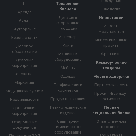
продукция
IT
Товары для
бизнеса
Экология
Аренда
Детские и
Инвестиции
Аудит
спортивные
Инвест-
площадки
Аутсорсинг
мероприятия
Интерьер
Безопасность
Инвестиционные
Книги
проекты
Деловое
образование
Машины и
Франшизы
оборудование
Деловые
Коммерческие
мероприятия
Мебель
тендеры
Консалтинг
Одежда
Меры поддержки
Маркетинг
Парфюмерия и
Партнерская сеть
косметика
Медицинские услуги
Проект «Вас ждут
Продукты питания
регионы»
Недвижимость
Резинотехнические
Первая
Организация
изделия
социальная биржа
мероприятий
Санитарно-
Ответственный
Оформление
гигиеническое
поставщик
документов
оборудование
Социальная
Поддержка ВЭД