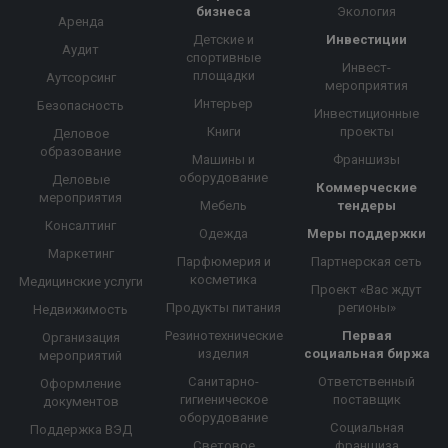
бизнеса
Экология
Аренда
Детские и
Инвестиции
Аудит
спортивные
Инвест-
площадки
Аутсорсинг
мероприятия
Интерьер
Безопасность
Инвестиционные
Книги
проекты
Деловое
образование
Машины и
Франшизы
оборудование
Деловые
Коммерческие
мероприятия
Мебель
тендеры
Консалтинг
Одежда
Меры поддержки
Маркетинг
Парфюмерия и
Партнерская сеть
косметика
Медицинские услуги
Проект «Вас ждут
Продукты питания
регионы»
Недвижимость
Резинотехнические
Первая
Организация
изделия
социальная биржа
мероприятий
Санитарно-
Ответственный
Оформление
гигиеническое
поставщик
документов
оборудование
Социальная
Поддержка ВЭД
Световое
франшиза