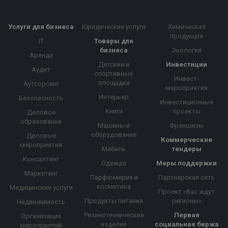
Услуги для бизнеса
Юридические услуги
Химическая
продукция
IT
Товары для
бизнеса
Экология
Аренда
Детские и
Инвестиции
Аудит
спортивные
Инвест-
площадки
Аутсорсинг
мероприятия
Интерьер
Безопасность
Инвестиционные
Книги
проекты
Деловое
образование
Машины и
Франшизы
оборудование
Деловые
Коммерческие
мероприятия
Мебель
тендеры
Консалтинг
Одежда
Меры поддержки
Маркетинг
Парфюмерия и
Партнерская сеть
косметика
Медицинские услуги
Проект «Вас ждут
Продукты питания
регионы»
Недвижимость
Резинотехнические
Первая
Организация
изделия
социальная биржа
мероприятий