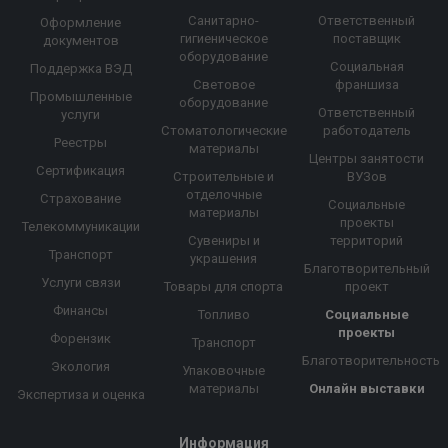
Санитарно-
Ответственный
Оформление
гигиеническое
поставщик
документов
оборудование
Социальная
Поддержка ВЭД
Световое
франшиза
Промышленные
оборудование
Ответственный
услуги
Стоматологические
работодатель
Реестры
материалы
Центры занятости
Сертификация
Строительные и
ВУЗов
отделочные
Страхование
Социальные
материалы
проекты
Телекоммуникации
Сувениры и
территорий
Транспорт
украшения
Благотворительный
Услуги связи
Товары для спорта
проект
Финансы
Топливо
Социальные
проекты
Форензик
Транспорт
Благотворительность
Экология
Упаковочные
материалы
Онлайн выставки
Экспертиза и оценка
Информация