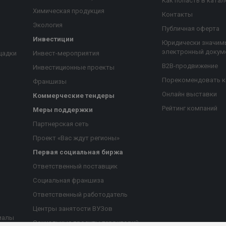
Как попасть в катал
Химическая продукция
Контакты
Экология
Публичная оферта
Инвестиции
Юридически значим
электронный докум
щадки
Инвест-мероприятия
B2B-продвижение
Инвестиционные проекты
Порекомендовать 
Франшизы
Онлайн выставки
Коммерческие тендеры
Рейтинг компаний
Меры поддержки
Партнерская сеть
Проект «Вас ждут регионы»
Первая социальная биржа
я
Ответственный поставщик
Социальная франшиза
Ответственный работодатель
Центры занятости ВУЗов
иалы
Социальные проекты территорий