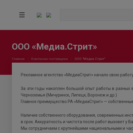
ООО «Медиа.Стрит»
Главная
Компании поставщики
ООО "Медиа.Стрит"
Рекламн
ое агентство «МедиаСтрит» начало свою работу
За эти годы накоплен большой опыт работы в разных в
Черноземья (Мичуринск, Липецк, Воронеж и др.)
Главное преимущество РА «МедиаСтрит» — собственные
Наличие собственного оборудования, современных инс
в срок. Аккуратность и чистота после работ вызовет у В
Мы сотрудничаем с крупнейшими национальными и част