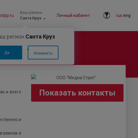
Ваш регион:
tpp.ru
Личный кабинет
rus
eng
Санта Круз
аш регион
Санта Круз
Да
Изменить
Показать контакты
ак и всего
ественно и
агазинов и