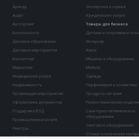
Аренда
Экспертиза и оценка
Аудит
Юридические услуги
Аутсорсинг
Товары для бизнеса
Безопасность
Детские и спортивные пло
Деловое образование
Интерьер
Деловые мероприятия
Книги
Консалтинг
Машины и оборудование
Маркетинг
Мебель
Медицинские услуги
Одежда
Недвижимость
Парфюмерия и косметика
Организация мероприятий
Продукты питания
Оформление документов
Резинотехнические издели
Поддержка ВЭД
Санитарно-гигиеническое
оборудование
Промышленные услуги
Световое оборудование
Реестры
Стоматологические матер
Сертификация