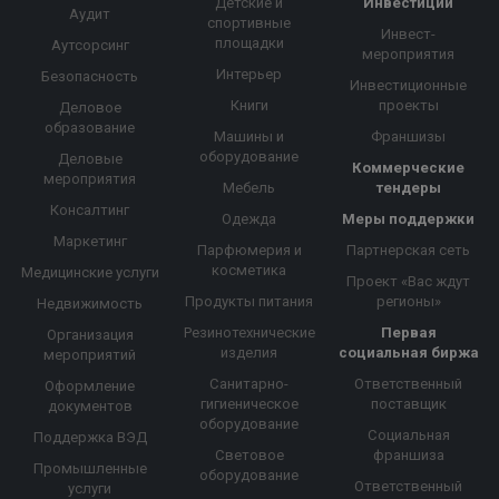
Детские и
Инвестиции
Аудит
спортивные
Инвест-
площадки
Аутсорсинг
мероприятия
Интерьер
Безопасность
Инвестиционные
Книги
проекты
Деловое
образование
Машины и
Франшизы
оборудование
Деловые
Коммерческие
мероприятия
Мебель
тендеры
Консалтинг
Одежда
Меры поддержки
Маркетинг
Парфюмерия и
Партнерская сеть
косметика
Медицинские услуги
Проект «Вас ждут
Продукты питания
регионы»
Недвижимость
Резинотехнические
Первая
Организация
изделия
социальная биржа
мероприятий
Санитарно-
Ответственный
Оформление
гигиеническое
поставщик
документов
оборудование
Социальная
Поддержка ВЭД
Световое
франшиза
Промышленные
оборудование
Ответственный
услуги