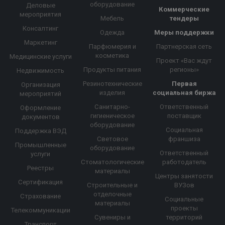
оборудование
Деловые
Коммерческие
мероприятия
Мебель
тендеры
Консалтинг
Одежда
Меры поддержки
Маркетинг
Парфюмерия и
Партнерская сеть
косметика
Медицинские услуги
Проект «Вас ждут
Продукты питания
регионы»
Недвижимость
Резинотехнические
Первая
Организация
изделия
социальная биржа
мероприятий
Санитарно-
Ответственный
Оформление
гигиеническое
поставщик
документов
оборудование
Социальная
Поддержка ВЭД
Световое
франшиза
Промышленные
оборудование
Ответственный
услуги
Стоматологические
работодатель
Реестры
материалы
Центры занятости
Сертификация
Строительные и
ВУЗов
отделочные
Страхование
Социальные
материалы
проекты
Телекоммуникации
Сувениры и
территорий
Транспорт