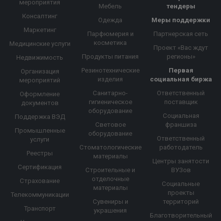
мероприятия
Мебель
тендеры
Консалтинг
Одежда
Меры поддержки
Маркетинг
Парфюмерия и
Партнерская сеть
косметика
Медицинские услуги
Проект «Вас ждут
Продукты питания
регионы»
Недвижимость
Резинотехнические
Первая
Организация
изделия
социальная биржа
мероприятий
Санитарно-
Ответственный
Оформление
гигиеническое
поставщик
документов
оборудование
Социальная
Поддержка ВЭД
Световое
франшиза
Промышленные
оборудование
Ответственный
услуги
Стоматологические
работодатель
Реестры
материалы
Центры занятости
Сертификация
Строительные и
ВУЗов
отделочные
Страхование
Социальные
материалы
проекты
Телекоммуникации
Сувениры и
территорий
Транспорт
украшения
Благотворительный