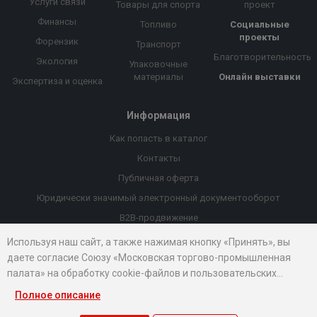
Услуги связи
Товары для спорта
проект
Финансы
Топливо
Социальные
проекты
Форензик
Транспорт
Благотворительность
Экология
Упаковочные
материалы
Онлайн выставки
Экспертиза и оценка
Информация
Как попасть в каталог
Контакты
Публичная оферта
Юридически значимый электронный документооборот
B2B-продвижение
Порекомендовать компанию
Используя наш сайт, а также нажимая кнопку «Принять», вы
даете согласие Союзу «Московская торгово-промышленная
Онлайн выставки
палата» на обработку cookie-файлов и пользовательских
Рейтинг компаний
данных...
Полное описание