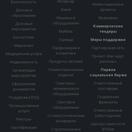
Интерьер
Безопасность
Инвестиционные
Книги
проекты
Деловое
образование
Машины и
Франшизы
оборудование
Деловые
Коммерческие
мероприятия
Мебель
тендеры
Консалтинг
Одежда
Меры поддержки
Маркетинг
Парфюмерия и
Партнерская сеть
косметика
Медицинские услуги
Проект «Вас ждут
Продукты питания
регионы»
Недвижимость
Резинотехнические
Первая
Организация
изделия
социальная биржа
мероприятий
Санитарно-
Ответственный
Оформление
гигиеническое
поставщик
документов
оборудование
Социальная
Поддержка ВЭД
Световое
франшиза
Промышленные
оборудование
Ответственный
услуги
Стоматологические
работодатель
Реестры
материалы
Центры занятости
Сертификация
Строительные и
ВУЗов