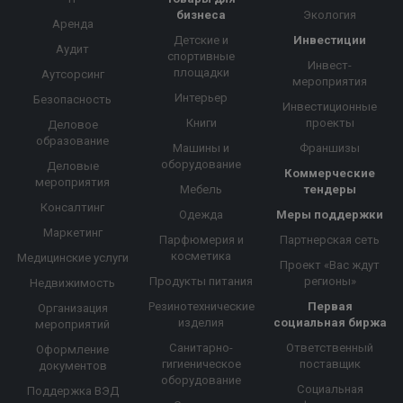
бизнеса
Экология
Аренда
Детские и
Инвестиции
Аудит
спортивные
Инвест-
площадки
Аутсорсинг
мероприятия
Интерьер
Безопасность
Инвестиционные
Книги
проекты
Деловое
образование
Машины и
Франшизы
оборудование
Деловые
Коммерческие
мероприятия
Мебель
тендеры
Консалтинг
Одежда
Меры поддержки
Маркетинг
Парфюмерия и
Партнерская сеть
косметика
Медицинские услуги
Проект «Вас ждут
Продукты питания
регионы»
Недвижимость
Резинотехнические
Первая
Организация
изделия
социальная биржа
мероприятий
Санитарно-
Ответственный
Оформление
гигиеническое
поставщик
документов
оборудование
Социальная
Поддержка ВЭД