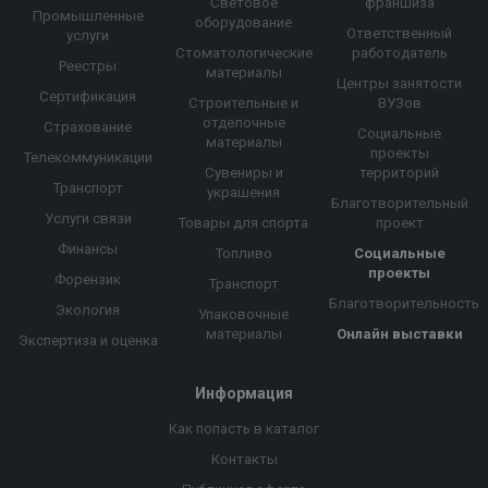
Световое
франшиза
Промышленные
оборудование
Ответственный
услуги
Стоматологические
работодатель
Реестры
материалы
Центры занятости
Сертификация
Строительные и
ВУЗов
отделочные
Страхование
Социальные
материалы
проекты
Телекоммуникации
Сувениры и
территорий
Транспорт
украшения
Благотворительный
Услуги связи
Товары для спорта
проект
Финансы
Топливо
Социальные
проекты
Форензик
Транспорт
Благотворительность
Экология
Упаковочные
материалы
Онлайн выставки
Экспертиза и оценка
Информация
Как попасть в каталог
Контакты