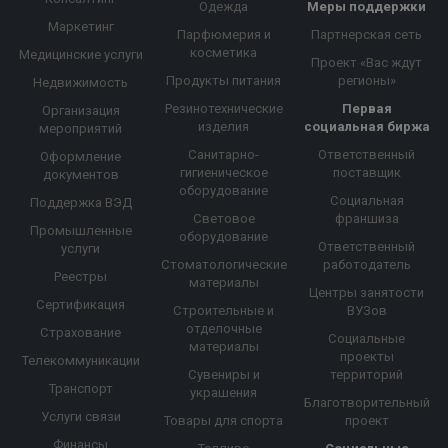
Одежда
Меры поддержки
Маркетинг
Парфюмерия и
Партнерская сеть
косметика
Медицинские услуги
Проект «Вас ждут
Продукты питания
регионы»
Недвижимость
Резинотехнические
Первая
Организация
изделия
социальная биржа
мероприятий
Санитарно-
Ответственный
Оформление
гигиеническое
поставщик
документов
оборудование
Социальная
Поддержка ВЭД
Световое
франшиза
Промышленные
оборудование
Ответственный
услуги
Стоматологические
работодатель
Реестры
материалы
Центры занятости
Сертификация
Строительные и
ВУЗов
отделочные
Страхование
Социальные
материалы
проекты
Телекоммуникации
Сувениры и
территорий
Транспорт
украшения
Благотворительный
Услуги связи
Товары для спорта
проект
Финансы