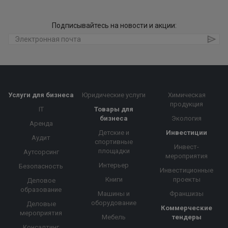
Подписывайтесь на новости и акции:
Услуги для бизнеса
Юридические услуги
Химическая
продукция
IT
Товары для
бизнеса
Экология
Аренда
Детские и
Инвестиции
Аудит
спортивные
Инвест-
площадки
Аутсорсинг
мероприятия
Интерьер
Безопасность
Инвестиционные
Книги
проекты
Деловое
образование
Машины и
Франшизы
оборудование
Деловые
Коммерческие
мероприятия
Мебель
тендеры
Консалтинг