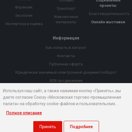
Топливо
Социальные
проекты
Форензик
Транспорт
Благотворительность
Экология
Упаковочные
материалы
Онлайн выставки
Экспертиза и оценка
Информация
Как попасть в каталог
Контакты
Публичная оферта
Юридически значимый электронный документооборот
B2B-продвижение
Порекомендовать компанию
Используя наш сайт, а также нажимая кнопку «Принять», вы
даете согласие Союзу «Московская торгово-промышленная
Онлайн выставки
палата» на обработку cookie-файлов и пользовательских
Рейтинг компаний
данных...
Полное описание
© 2026 Все права защищены.
Правовые документы
Принять
Подробнее