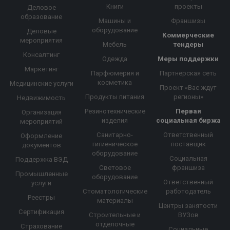
Книги
проекты
Деловое
образование
Машины и
Франшизы
оборудование
Деловые
Коммерческие
мероприятия
Мебель
тендеры
Консалтинг
Одежда
Меры поддержки
Маркетинг
Парфюмерия и
Партнерская сеть
косметика
Медицинские услуги
Проект «Вас ждут
Продукты питания
регионы»
Недвижимость
Резинотехнические
Первая
Организация
изделия
социальная биржа
мероприятий
Санитарно-
Ответственный
Оформление
гигиеническое
поставщик
документов
оборудование
Социальная
Поддержка ВЭД
Световое
франшиза
Промышленные
оборудование
Ответственный
услуги
Стоматологические
работодатель
Реестры
материалы
Центры занятости
Сертификация
Строительные и
ВУЗов
отделочные
Страхование
Социальные