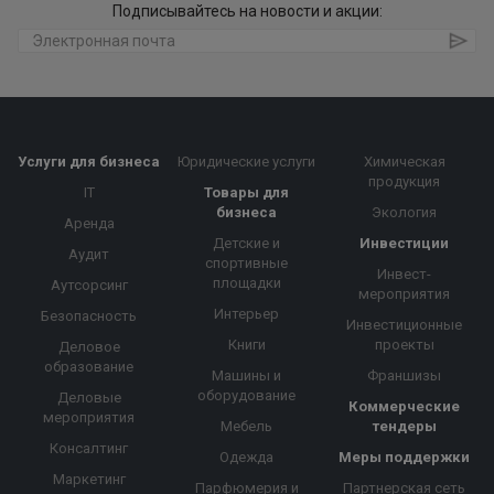
Подписывайтесь на новости и акции:
Услуги для бизнеса
Юридические услуги
Химическая
продукция
IT
Товары для
бизнеса
Экология
Аренда
Детские и
Инвестиции
Аудит
спортивные
Инвест-
площадки
Аутсорсинг
мероприятия
Интерьер
Безопасность
Инвестиционные
Книги
проекты
Деловое
образование
Машины и
Франшизы
оборудование
Деловые
Коммерческие
мероприятия
Мебель
тендеры
Консалтинг
Одежда
Меры поддержки
Маркетинг
Парфюмерия и
Партнерская сеть