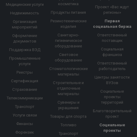
косметика
Медицинские услуги
Проект «Вас ждут
Продукты питания
регионы»
Недвижимость
Резинотехнические
Первая
Организация
изделия
социальная биржа
мероприятий
Санитарно-
Ответственный
Оформление
гигиеническое
поставщик
документов
оборудование
Социальная
Поддержка ВЭД
Световое
франшиза
Промышленные
оборудование
Ответственный
услуги
Стоматологические
работодатель
Реестры
материалы
Центры занятости
Сертификация
Строительные и
ВУЗов
отделочные
Страхование
Социальные
материалы
проекты
Телекоммуникации
Сувениры и
территорий
Транспорт
украшения
Благотворительный
Услуги связи
Товары для спорта
проект
Финансы
Топливо
Социальные
проекты
Форензик
Транспорт