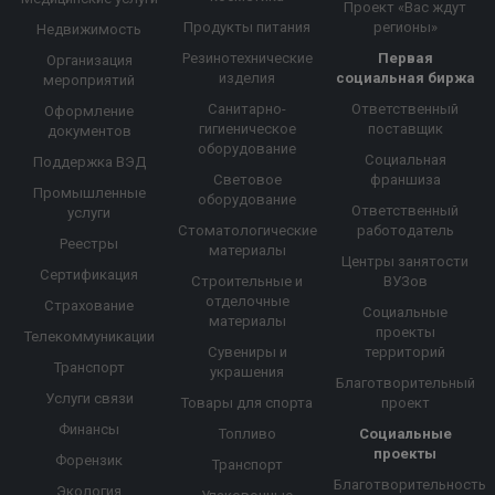
Проект «Вас ждут
Продукты питания
регионы»
Недвижимость
Резинотехнические
Первая
Организация
изделия
социальная биржа
мероприятий
Санитарно-
Ответственный
Оформление
гигиеническое
поставщик
документов
оборудование
Социальная
Поддержка ВЭД
Световое
франшиза
Промышленные
оборудование
Ответственный
услуги
Стоматологические
работодатель
Реестры
материалы
Центры занятости
Сертификация
Строительные и
ВУЗов
отделочные
Страхование
Социальные
материалы
проекты
Телекоммуникации
Сувениры и
территорий
Транспорт
украшения
Благотворительный
Услуги связи
Товары для спорта
проект
Финансы
Топливо
Социальные
проекты
Форензик
Транспорт
Благотворительность
Экология