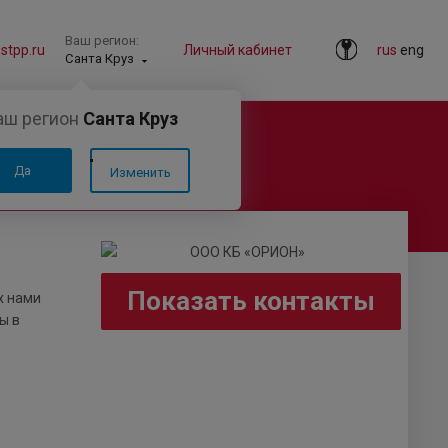
Ваш регион:
tpp.ru
Личный кабинет
rus
eng
Санта Круз
аш регион
Санта Круз
Да
Изменить
Показать контакты
х нами
ы в