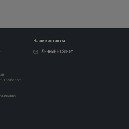
Наши контакты
ог
Личный кабинет
ый
ентооборот
компанию