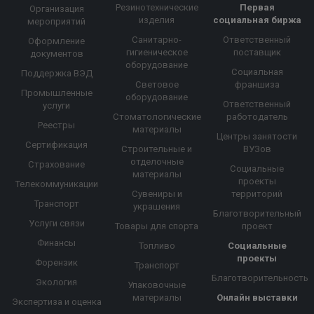
Резинотехнические
Первая
Организация
изделия
социальная биржа
мероприятий
Санитарно-
Ответственный
Оформление
гигиеническое
поставщик
документов
оборудование
Социальная
Поддержка ВЭД
Световое
франшиза
Промышленные
оборудование
Ответственный
услуги
Стоматологические
работодатель
Реестры
материалы
Центры занятости
Сертификация
Строительные и
ВУЗов
отделочные
Страхование
Социальные
материалы
проекты
Телекоммуникации
Сувениры и
территорий
Транспорт
украшения
Благотворительный
Услуги связи
Товары для спорта
проект
Финансы
Топливо
Социальные
проекты
Форензик
Транспорт
Благотворительность
Экология
Упаковочные
материалы
Онлайн выставки
Экспертиза и оценка