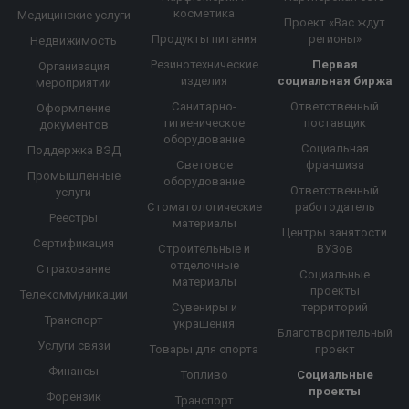
косметика
Медицинские услуги
Проект «Вас ждут
Продукты питания
регионы»
Недвижимость
Резинотехнические
Первая
Организация
изделия
социальная биржа
мероприятий
Санитарно-
Ответственный
Оформление
гигиеническое
поставщик
документов
оборудование
Социальная
Поддержка ВЭД
Световое
франшиза
Промышленные
оборудование
Ответственный
услуги
Стоматологические
работодатель
Реестры
материалы
Центры занятости
Сертификация
Строительные и
ВУЗов
отделочные
Страхование
Социальные
материалы
проекты
Телекоммуникации
Сувениры и
территорий
Транспорт
украшения
Благотворительный
Услуги связи
Товары для спорта
проект
Финансы
Топливо
Социальные
проекты
Форензик
Транспорт