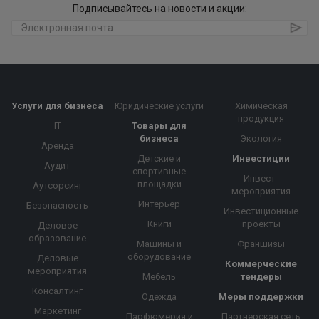
Подписывайтесь на новости и акции:
Услуги для бизнеса
Юридические услуги
Химическая
продукция
IT
Товары для
бизнеса
Экология
Аренда
Детские и
Инвестиции
Аудит
спортивные
Инвест-
площадки
Аутсорсинг
мероприятия
Интерьер
Безопасность
Инвестиционные
Книги
проекты
Деловое
образование
Машины и
Франшизы
оборудование
Деловые
Коммерческие
мероприятия
Мебель
тендеры
Консалтинг
Одежда
Меры поддержки
Маркетинг
Парфюмерия и
Партнерская сеть