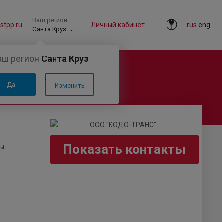
Ваш регион:
tpp.ru
Личный кабинет
rus
eng
Санта Круз
аш регион
Санта Круз
Да
Изменить
Показать контакты
мы