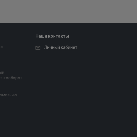
Наши контакты
ог
Личный кабинет
ый
ентооборот
компанию