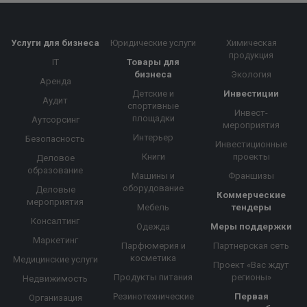
Услуги для бизнеса
Юридические услуги
Химическая
продукция
IT
Товары для
бизнеса
Экология
Аренда
Детские и
Инвестиции
Аудит
спортивные
Инвест-
площадки
Аутсорсинг
мероприятия
Интерьер
Безопасность
Инвестиционные
Книги
проекты
Деловое
образование
Машины и
Франшизы
оборудование
Деловые
Коммерческие
мероприятия
Мебель
тендеры
Консалтинг
Одежда
Меры поддержки
Маркетинг
Парфюмерия и
Партнерская сеть
косметика
Медицинские услуги
Проект «Вас ждут
Продукты питания
регионы»
Недвижимость
Резинотехнические
Первая
Организация