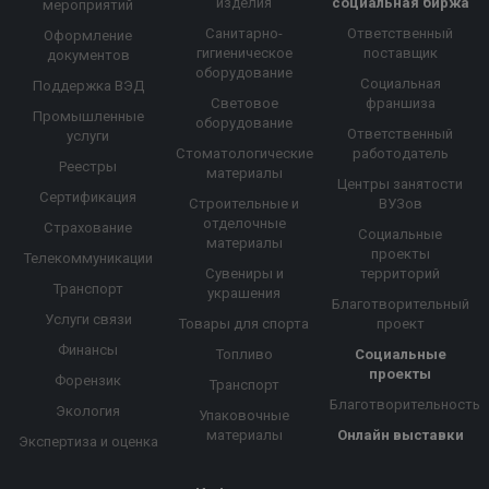
изделия
социальная биржа
мероприятий
Санитарно-
Ответственный
Оформление
гигиеническое
поставщик
документов
оборудование
Социальная
Поддержка ВЭД
Световое
франшиза
Промышленные
оборудование
Ответственный
услуги
Стоматологические
работодатель
Реестры
материалы
Центры занятости
Сертификация
Строительные и
ВУЗов
отделочные
Страхование
Социальные
материалы
проекты
Телекоммуникации
Сувениры и
территорий
Транспорт
украшения
Благотворительный
Услуги связи
Товары для спорта
проект
Финансы
Топливо
Социальные
проекты
Форензик
Транспорт
Благотворительность
Экология
Упаковочные
материалы
Онлайн выставки
Экспертиза и оценка