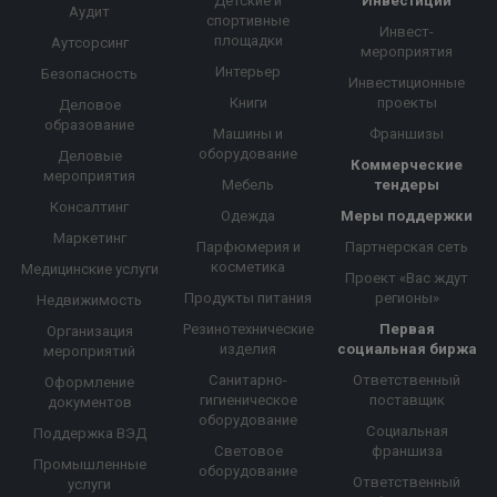
Детские и
Инвестиции
Аудит
спортивные
Инвест-
площадки
Аутсорсинг
мероприятия
Интерьер
Безопасность
Инвестиционные
Книги
проекты
Деловое
образование
Машины и
Франшизы
оборудование
Деловые
Коммерческие
мероприятия
Мебель
тендеры
Консалтинг
Одежда
Меры поддержки
Маркетинг
Парфюмерия и
Партнерская сеть
косметика
Медицинские услуги
Проект «Вас ждут
Продукты питания
регионы»
Недвижимость
Резинотехнические
Первая
Организация
изделия
социальная биржа
мероприятий
Санитарно-
Ответственный
Оформление
гигиеническое
поставщик
документов
оборудование
Социальная
Поддержка ВЭД
Световое
франшиза
Промышленные
оборудование
Ответственный
услуги