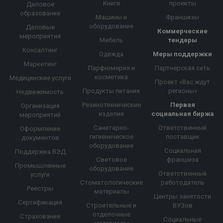
Книги
проекты
Деловое
образование
Машины и
Франшизы
оборудование
Деловые
Коммерческие
мероприятия
Мебель
тендеры
Консалтинг
Одежда
Меры поддержки
Маркетинг
Парфюмерия и
Партнерская сеть
косметика
Медицинские услуги
Проект «Вас ждут
Продукты питания
регионы»
Недвижимость
Резинотехнические
Первая
Организация
изделия
социальная биржа
мероприятий
Санитарно-
Ответственный
Оформление
гигиеническое
поставщик
документов
оборудование
Социальная
Поддержка ВЭД
Световое
франшиза
Промышленные
оборудование
Ответственный
услуги
Стоматологические
работодатель
Реестры
материалы
Центры занятости
Сертификация
Строительные и
ВУЗов
отделочные
Страхование
Социальные