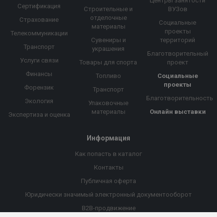
Центры занятости
Сертификация
Строительные и
ВУЗов
отделочные
Страхование
Социальные
материалы
проекты
Телекоммуникации
Сувениры и
территорий
Транспорт
украшения
Благотворительный
Услуги связи
Товары для спорта
проект
Финансы
Топливо
Социальные
проекты
Форензик
Транспорт
Благотворительность
Экология
Упаковочные
материалы
Онлайн выставки
Экспертиза и оценка
Информация
Как попасть в каталог
Контакты
Публичная оферта
Юридически значимый электронный документооборот
B2B-продвижение