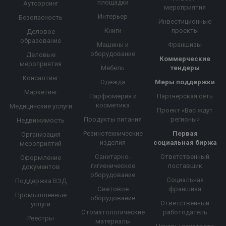
площадки
Аутсорсинг
мероприятия
Интерьер
Безопасность
Инвестиционные
Книги
проекты
Деловое
образование
Машины и
Франшизы
оборудование
Деловые
Коммерческие
мероприятия
Мебель
тендеры
Консалтинг
Одежда
Меры поддержки
Маркетинг
Парфюмерия и
Партнерская сеть
косметика
Медицинские услуги
Проект «Вас ждут
Продукты питания
регионы»
Недвижимость
Резинотехнические
Первая
Организация
изделия
социальная биржа
мероприятий
Санитарно-
Ответственный
Оформление
гигиеническое
поставщик
документов
оборудование
Социальная
Поддержка ВЭД
Световое
франшиза
Промышленные
оборудование
Ответственный
услуги
Стоматологические
работодатель
Реестры
материалы