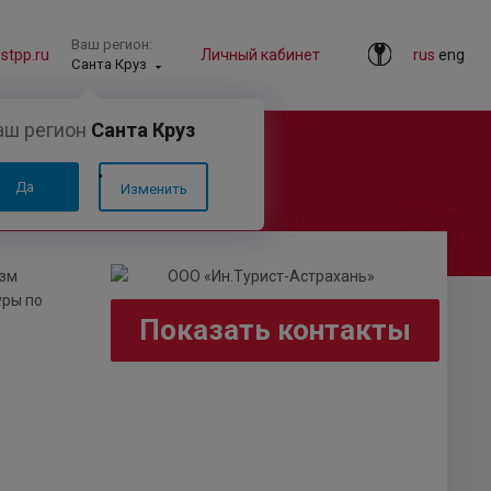
Ваш регион:
tpp.ru
Личный кабинет
rus
eng
Санта Круз
аш регион
Санта Круз
Да
Изменить
изм
уры по
Показать контакты