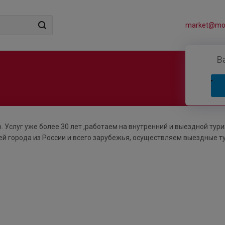
market@mos
В
. Услуг уже более 30 лет ,работаем на внутренний и выездной тур
й города из России и всего зарубежья, осуществляем выездные т