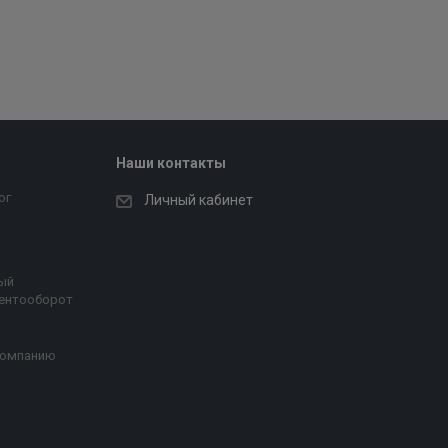
Наши контакты
ог
Личный кабинет
ый
ентооборот
компанию