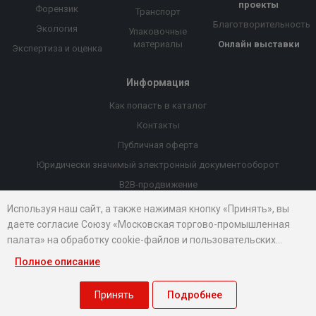
проекты
Форензик
Транспорт
Благотворительность
Экология
Упаковочные
материалы
Онлайн выставки
Экспертиза и оценка
Информация
Как попасть в каталог
Контакты
Публичная оферта
Юридически значимый электронный документооборот
B2B-продвижение
Порекомендовать компанию
Используя наш сайт, а также нажимая кнопку «Принять», вы
даете согласие Союзу «Московская торгово-промышленная
Онлайн выставки
палата» на обработку cookie-файлов и пользовательских
Рейтинг компаний
данных...
Полное описание
© 2026 Все права защищены.
Правовые документы
Принять
Подробнее