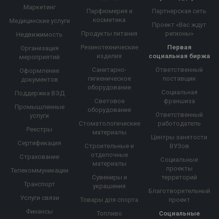
Маркетинг
Парфюмерия и
Партнерская сеть
косметика
Медицинские услуги
Проект «Вас ждут
Продукты питания
регионы»
Недвижимость
Резинотехнические
Первая
Организация
изделия
социальная биржа
мероприятий
Санитарно-
Ответственный
Оформление
гигиеническое
поставщик
документов
оборудование
Социальная
Поддержка ВЭД
Световое
франшиза
Промышленные
оборудование
Ответственный
услуги
Стоматологические
работодатель
Реестры
материалы
Центры занятости
Сертификация
Строительные и
ВУЗов
отделочные
Страхование
Социальные
материалы
проекты
Телекоммуникации
Сувениры и
территорий
Транспорт
украшения
Благотворительный
Услуги связи
Товары для спорта
проект
Финансы
Топливо
Социальные