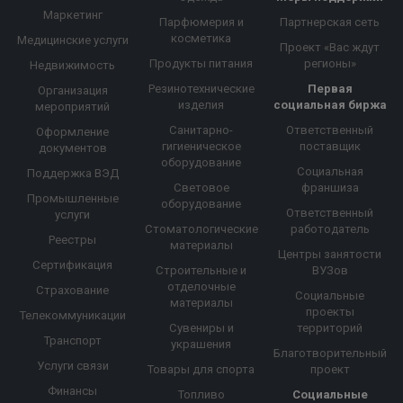
Маркетинг
Парфюмерия и
Партнерская сеть
косметика
Медицинские услуги
Проект «Вас ждут
Продукты питания
регионы»
Недвижимость
Резинотехнические
Первая
Организация
изделия
социальная биржа
мероприятий
Санитарно-
Ответственный
Оформление
гигиеническое
поставщик
документов
оборудование
Социальная
Поддержка ВЭД
Световое
франшиза
Промышленные
оборудование
Ответственный
услуги
Стоматологические
работодатель
Реестры
материалы
Центры занятости
Сертификация
Строительные и
ВУЗов
отделочные
Страхование
Социальные
материалы
проекты
Телекоммуникации
Сувениры и
территорий
Транспорт
украшения
Благотворительный
Услуги связи
Товары для спорта
проект
Финансы
Топливо
Социальные