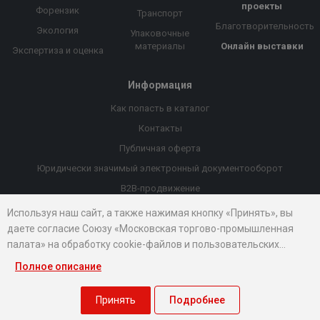
проекты
Форензик
Транспорт
Благотворительность
Экология
Упаковочные
материалы
Онлайн выставки
Экспертиза и оценка
Информация
Как попасть в каталог
Контакты
Публичная оферта
Юридически значимый электронный документооборот
B2B-продвижение
Порекомендовать компанию
Используя наш сайт, а также нажимая кнопку «Принять», вы
даете согласие Союзу «Московская торгово-промышленная
Онлайн выставки
палата» на обработку cookie-файлов и пользовательских
Рейтинг компаний
данных...
Полное описание
© 2026 Все права защищены.
Правовые документы
Принять
Подробнее