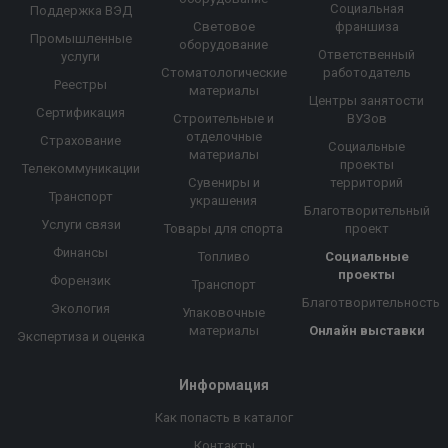
Социальная
Поддержка ВЭД
Световое
франшиза
Промышленные
оборудование
Ответственный
услуги
Стоматологические
работодатель
Реестры
материалы
Центры занятости
Сертификация
Строительные и
ВУЗов
отделочные
Страхование
Социальные
материалы
проекты
Телекоммуникации
Сувениры и
территорий
Транспорт
украшения
Благотворительный
Услуги связи
Товары для спорта
проект
Финансы
Топливо
Социальные
проекты
Форензик
Транспорт
Благотворительность
Экология
Упаковочные
материалы
Онлайн выставки
Экспертиза и оценка
Информация
Как попасть в каталог
Контакты