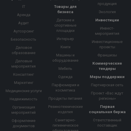
продукция
IT
Товары для
бизнеса
Экология
Аренда
Детские и
Инвестиции
Аудит
спортивные
Инвест-
площадки
Аутсорсинг
мероприятия
Интерьер
Безопасность
Инвестиционные
Книги
проекты
Деловое
образование
Машины и
Франшизы
оборудование
Деловые
Коммерческие
мероприятия
Мебель
тендеры
Консалтинг
Одежда
Меры поддержки
Маркетинг
Парфюмерия и
Партнерская сеть
косметика
Медицинские услуги
Проект «Вас ждут
Продукты питания
регионы»
Недвижимость
Резинотехнические
Первая
Организация
изделия
социальная биржа
мероприятий
Санитарно-
Ответственный
Оформление
гигиеническое
поставщик
документов
оборудование