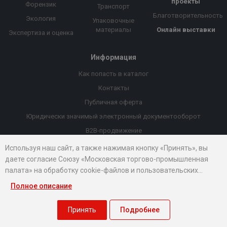
проекты
Форензик
Транспорт
Благотворительность
Экология
Упаковочные
материалы
Онлайн выставки
Экспертиза и оценка
Информация
Как попасть в каталог
Контакты
Публичная оферта
Юридически значимый электронный документооборот
B2B-продвижение
Порекомендовать компанию
Используя наш сайт, а также нажимая кнопку «Принять», вы
даете согласие Союзу «Московская торгово-промышленная
Онлайн выставки
палата» на обработку cookie-файлов и пользовательских
Рейтинг компаний
данных...
Полное описание
© 2026 Все права защищены.
Правовые документы
Принять
Подробнее