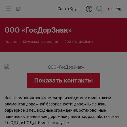
Санта Круз
rus
eng
ООО «ГосДорЗнак»
Главная
Компании поставщики
ООО «ГосДорЗнак»
Показать контакты
Наша компания занимается производством и монтажем
элементов дорожной безопасности: дорожные знаки,
барьерное и пешеходные ограждения, остановочные
павильоны, нанесение дорожной разметки, разработка схем
ТС ОДД и ПОДД. И многое другое.