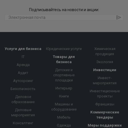
Подписывайтесь на новости и акции:
Услуги для бизнеса
Юридические услуги
Химическая
продукция
IT
Товары для
бизнеса
Экология
Аренда
Детские и
Инвестиции
Аудит
спортивные
Инвест-
площадки
Аутсорсинг
мероприятия
Интерьер
Безопасность
Инвестиционные
Книги
проекты
Деловое
образование
Машины и
Франшизы
оборудование
Деловые
Коммерческие
мероприятия
Мебель
тендеры
Консалтинг
Одежда
Меры поддержки