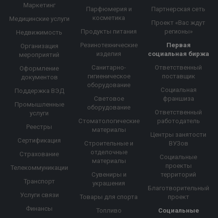
Маркетинг
Парфюмерия и
Партнерская сеть
косметика
Медицинские услуги
Проект «Вас ждут
Продукты питания
регионы»
Недвижимость
Резинотехнические
Первая
Организация
изделия
социальная биржа
мероприятий
Санитарно-
Ответственный
Оформление
гигиеническое
поставщик
документов
оборудование
Социальная
Поддержка ВЭД
Световое
франшиза
Промышленные
оборудование
Ответственный
услуги
Стоматологические
работодатель
Реестры
материалы
Центры занятости
Сертификация
Строительные и
ВУЗов
отделочные
Страхование
Социальные
материалы
проекты
Телекоммуникации
Сувениры и
территорий
Транспорт
украшения
Благотворительный
Услуги связи
Товары для спорта
проект
Финансы
Топливо
Социальные