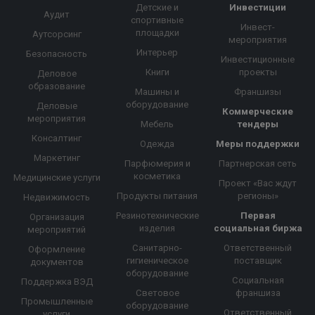
Детские и
Инвестиции
Аудит
спортивные
Инвест-
площадки
Аутсорсинг
мероприятия
Интерьер
Безопасность
Инвестиционные
Книги
проекты
Деловое
образование
Машины и
Франшизы
оборудование
Деловые
Коммерческие
мероприятия
Мебель
тендеры
Консалтинг
Одежда
Меры поддержки
Маркетинг
Парфюмерия и
Партнерская сеть
косметика
Медицинские услуги
Проект «Вас ждут
Продукты питания
регионы»
Недвижимость
Резинотехнические
Первая
Организация
изделия
социальная биржа
мероприятий
Санитарно-
Ответственный
Оформление
гигиеническое
поставщик
документов
оборудование
Социальная
Поддержка ВЭД
Световое
франшиза
Промышленные
оборудование
Ответственный
услуги