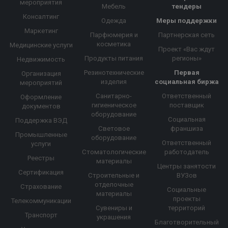
мероприятия
Мебель
тендеры
Консалтинг
Одежда
Меры поддержки
Маркетинг
Парфюмерия и
Партнерская сеть
косметика
Медицинские услуги
Проект «Вас ждут
Продукты питания
регионы»
Недвижимость
Резинотехнические
Первая
Организация
изделия
социальная биржа
мероприятий
Санитарно-
Ответственный
Оформление
гигиеническое
поставщик
документов
оборудование
Социальная
Поддержка ВЭД
Световое
франшиза
Промышленные
оборудование
Ответственный
услуги
Стоматологические
работодатель
Реестры
материалы
Центры занятости
Сертификация
Строительные и
ВУЗов
отделочные
Страхование
Социальные
материалы
проекты
Телекоммуникации
Сувениры и
территорий
Транспорт
украшения
Благотворительный