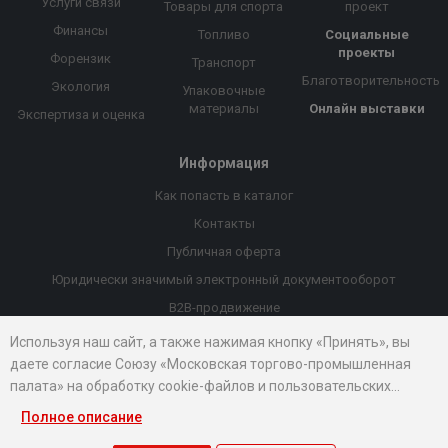
Услуги связи
Товары для спорта
проект
Финансы
Топливо
Социальные
проекты
Форензик
Транспорт
Благотворительность
Экология
Упаковочные
материалы
Онлайн выставки
Экспертиза и оценка
Информация
Как попасть в каталог
Контакты
Публичная оферта
Юридически значимый электронный документооборот
B2B-продвижение
Порекомендовать компанию
Используя наш сайт, а также нажимая кнопку «Принять», вы
даете согласие Союзу «Московская торгово-промышленная
Онлайн выставки
палата» на обработку cookie-файлов и пользовательских
Рейтинг компаний
данных...
Полное описание