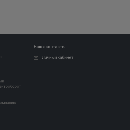
Наши контакты
ог
Личный кабинет
ый
ентооборот
компанию