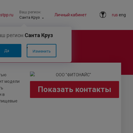
Ваш регион:
tpp.ru
Личный кабинет
rus
eng
Санта Круз
аш регион
Санта Круз
Да
Изменить
тью
ит модели
Показать контакты
ть
и в
 пищевые