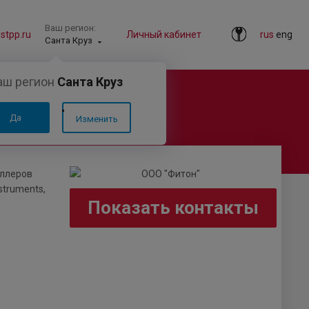
Ваш регион:
tpp.ru
Личный кабинет
rus
eng
Санта Круз
аш регион
Санта Круз
Да
Изменить
оллеров
struments,
Показать контакты