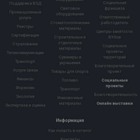
Социальная
Поддержка ВЭД
Световое
франшиза
Промышленные
оборудование
Ответственный
услуги
Стоматологические
работодатель
Реестры
материалы
Центры занятости
Сертификация
Строительные и
ВУЗов
отделочные
Страхование
Социальные
материалы
проекты
Телекоммуникации
Сувениры и
территорий
Транспорт
украшения
Благотворительный
Услуги связи
Товары для спорта
проект
Финансы
Топливо
Социальные
проекты
Форензик
Транспорт
Благотворительность
Экология
Упаковочные
материалы
Онлайн выставки
Экспертиза и оценка
Информация
Как попасть в каталог
Контакты