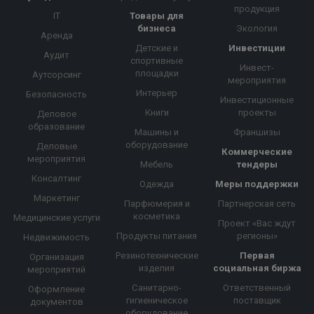
продукция
IT
Товары для
бизнеса
Экология
Аренда
Детские и
Инвестиции
Аудит
спортивные
Инвест-
площадки
Аутсорсинг
мероприятия
Интерьер
Безопасность
Инвестиционные
Книги
проекты
Деловое
образование
Машины и
Франшизы
оборудование
Деловые
Коммерческие
мероприятия
Мебель
тендеры
Консалтинг
Одежда
Меры поддержки
Маркетинг
Парфюмерия и
Партнерская сеть
косметика
Медицинские услуги
Проект «Вас ждут
Продукты питания
регионы»
Недвижимость
Резинотехнические
Первая
Организация
изделия
социальная биржа
мероприятий
Санитарно-
Ответственный
Оформление
гигиеническое
поставщик
документов
оборудование