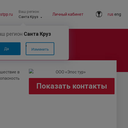
Ваш регион:
tpp.ru
Личный кабинет
rus
eng
Санта Круз
аш регион
Санта Круз
Да
Изменить
ешествие в
зопасность
Показать контакты