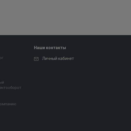
Наши контакты
ог
Личный кабинет
ый
ентооборот
компанию