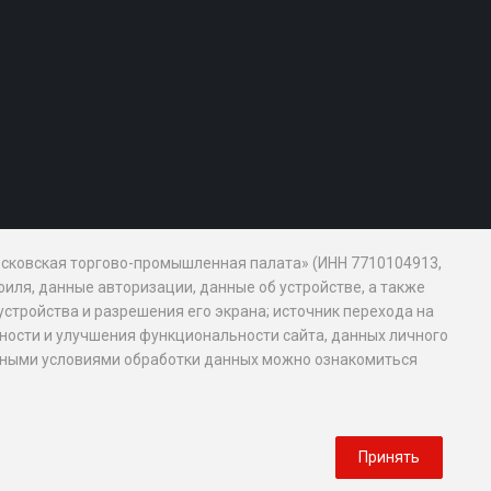
Московская торгово-промышленная палата» (ИНН 7710104913,
иля, данные авторизации, данные об устройстве, а также
устройства и разрешения его экрана; источник перехода на
обности и улучшения функциональности сайта, данных личного
новными условиями обработки данных можно ознакомиться
Принять