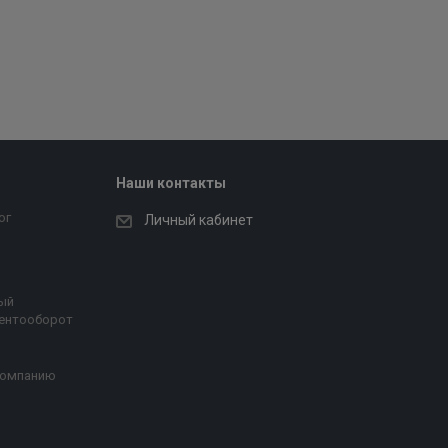
Наши контакты
ог
Личный кабинет
ый
ентооборот
компанию