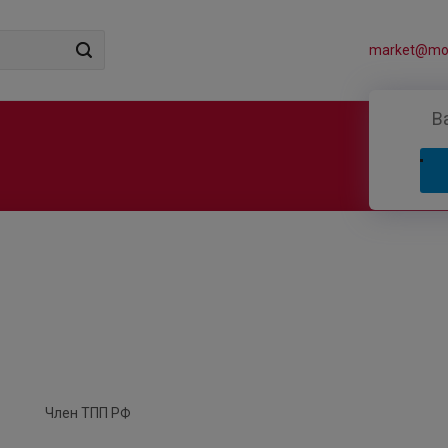
market@mos
В