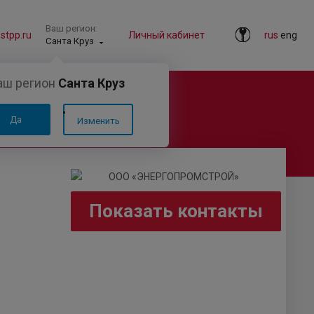
Ваш регион:
tpp.ru
Личный кабинет
rus
eng
Санта Круз
аш регион
Санта Круз
Да
Изменить
Показать контакты