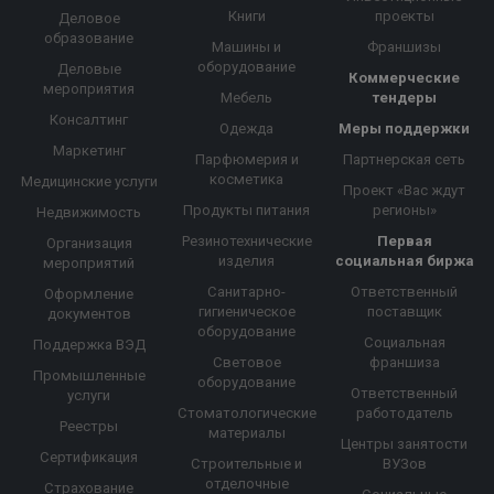
Книги
проекты
Деловое
образование
Машины и
Франшизы
оборудование
Деловые
Коммерческие
мероприятия
Мебель
тендеры
Консалтинг
Одежда
Меры поддержки
Маркетинг
Парфюмерия и
Партнерская сеть
косметика
Медицинские услуги
Проект «Вас ждут
Продукты питания
регионы»
Недвижимость
Резинотехнические
Первая
Организация
изделия
социальная биржа
мероприятий
Санитарно-
Ответственный
Оформление
гигиеническое
поставщик
документов
оборудование
Социальная
Поддержка ВЭД
Световое
франшиза
Промышленные
оборудование
Ответственный
услуги
Стоматологические
работодатель
Реестры
материалы
Центры занятости
Сертификация
Строительные и
ВУЗов
отделочные
Страхование