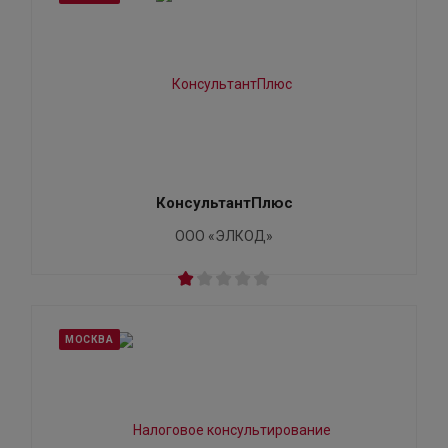
КонсультантПлюс
ООО «ЭЛКОД»
МОСКВА