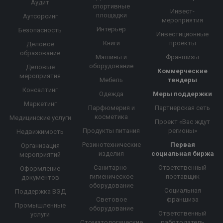
Аудит
спортивные
Инвест-
площадки
Аутсорсинг
мероприятия
Интерьер
Безопасность
Инвестиционные
Книги
проекты
Деловое
образование
Машины и
Франшизы
оборудование
Деловые
Коммерческие
мероприятия
Мебель
тендеры
Консалтинг
Одежда
Меры поддержки
Маркетинг
Парфюмерия и
Партнерская сеть
косметика
Медицинские услуги
Проект «Вас ждут
Продукты питания
регионы»
Недвижимость
Резинотехнические
Первая
Организация
изделия
социальная биржа
мероприятий
Санитарно-
Ответственный
Оформление
гигиеническое
поставщик
документов
оборудование
Социальная
Поддержка ВЭД
Световое
франшиза
Промышленные
оборудование
Ответственный
услуги
Стоматологические
работодатель