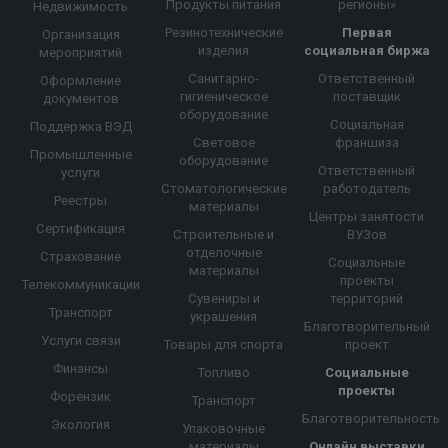
Продукты питания
регионы»
Недвижимость
Резинотехнические
Первая
Организация
изделия
социальная биржа
мероприятий
Санитарно-
Ответственный
Оформление
гигиеническое
поставщик
документов
оборудование
Социальная
Поддержка ВЭД
Световое
франшиза
Промышленные
оборудование
Ответственный
услуги
Стоматологические
работодатель
Реестры
материалы
Центры занятости
Сертификация
Строительные и
ВУЗов
отделочные
Страхование
Социальные
материалы
проекты
Телекоммуникации
Сувениры и
территорий
Транспорт
украшения
Благотворительный
Услуги связи
Товары для спорта
проект
Финансы
Топливо
Социальные
проекты
Форензик
Транспорт
Благотворительность
Экология
Упаковочные
материалы
Онлайн выставки