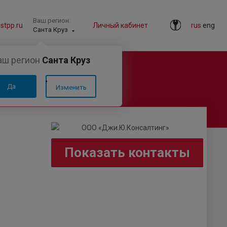
Ваш регион:
tpp.ru
Личный кабинет
rus
eng
Санта Круз
аш регион
Санта Круз
Да
Изменить
Показать контакты