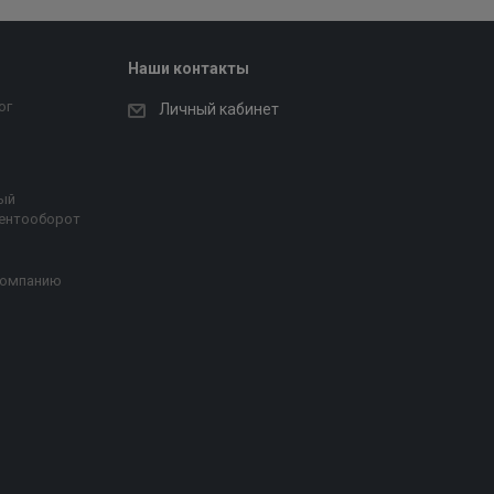
Наши контакты
ог
Личный кабинет
ый
ентооборот
компанию