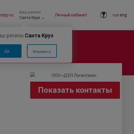
Ваш регион:
tpp.ru
Личный кабинет
rus
eng
Санта Круз
аш регион
Санта Круз
Да
Изменить
Показать контакты