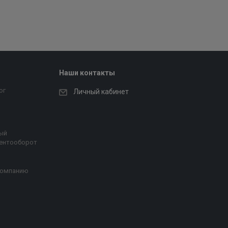
Наши контакты
ог
Личный кабинет
ый
ентооборот
компанию