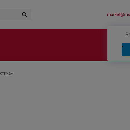
market@mos
В
стика»