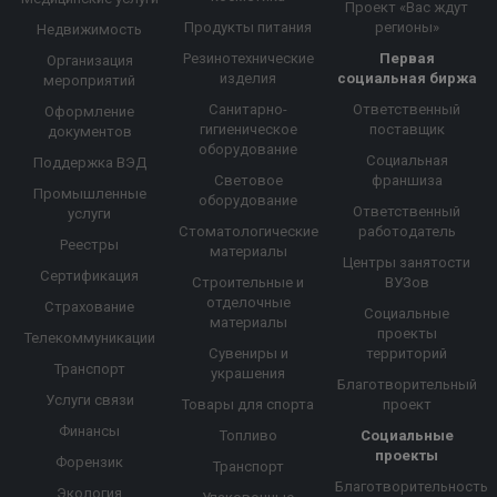
Проект «Вас ждут
Продукты питания
регионы»
Недвижимость
Резинотехнические
Первая
Организация
изделия
социальная биржа
мероприятий
Санитарно-
Ответственный
Оформление
гигиеническое
поставщик
документов
оборудование
Социальная
Поддержка ВЭД
Световое
франшиза
Промышленные
оборудование
Ответственный
услуги
Стоматологические
работодатель
Реестры
материалы
Центры занятости
Сертификация
Строительные и
ВУЗов
отделочные
Страхование
Социальные
материалы
проекты
Телекоммуникации
Сувениры и
территорий
Транспорт
украшения
Благотворительный
Услуги связи
Товары для спорта
проект
Финансы
Топливо
Социальные
проекты
Форензик
Транспорт
Благотворительность
Экология