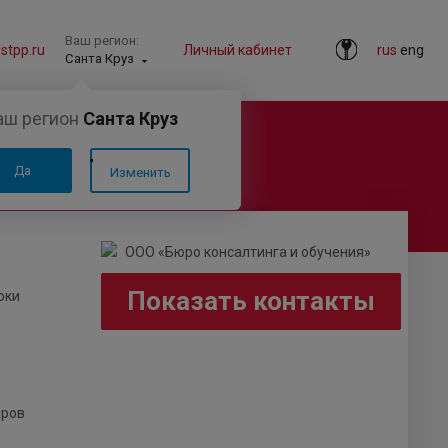
Ваш регион:
tpp.ru
Личный кабинет
rus
eng
Санта Круз
аш регион
Санта Круз
Да
Изменить
Показать контакты
оки