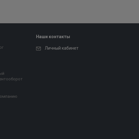
Наши контакты
ог
Личный кабинет
ый
ентооборот
компанию